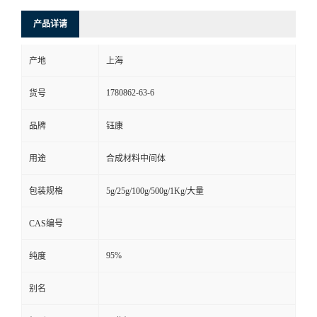
产品详请
产地
上海
1780862-63-6
货号
品牌
钰康
用途
合成材料中间体
包装规格
5g/25g/100g/500g/1Kg/大量
CAS编号
95%
纯度
别名