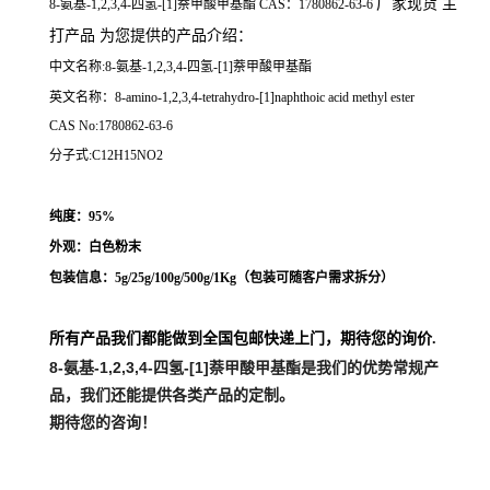
厂家现货 主
8-氨基-1,2,3,4-四氢-[1]萘甲酸甲基酯 CAS：1780862-63-6
打产品 为您提供的产品介绍
：
中文名称:8-氨基-1,2,3,4-四氢-[1]萘甲酸甲基酯
英文名称：8-amino-1,2,3,4-tetrahydro-[1]naphthoic acid methyl ester
CAS No:1780862-63-6
分子式:C12H15NO2
纯度：95%
外观：白色粉末
包装信息：5g/25g/100g/500g/1Kg（
包装可随客户需求拆分
）
所有产品我们都能做到全国包邮快递上门，期待您的询价.
8-氨基-1,2,3,4-四氢-[1]萘甲酸甲基酯
是我们的优势常规产
品，我们还能提供各类产品的定制。
期待您的咨询！