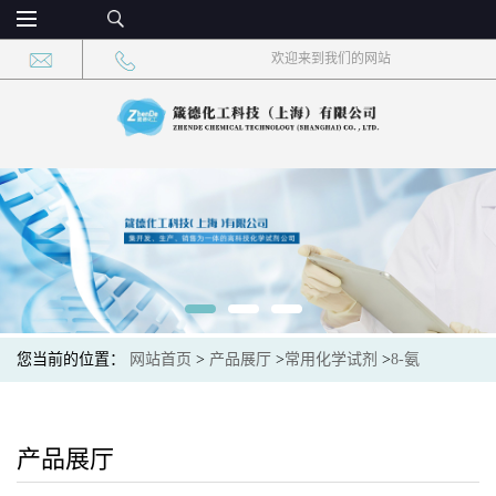
欢迎来到我们的网站
您当前的位置：
网站首页
>
产品展厅
>
常用化学试剂
>
8-氨
基-1,2,3,4-四氢-[1]萘甲酸甲基酯 CAS：1780862-63-6 现货供应，高
校可先用后付
产品展厅