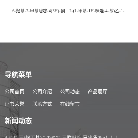
6-羟基-2-甲基嘧啶-4(3H)-酮
2-(1-甲基-1H-咪唑-4-基)乙-1-
CAS：40497-30-1 现货大量供
胺 CAS：501-75-7 现货供
应，高校可先用后付
应，高校可先用后付
导航菜单
公司首页
公司介绍
公司动态
产品展厅
证书荣誉
联系方式
在线留言
新闻动态
4,4',4''-三(叔丁基)-2,2':6',2''-三联吡啶 已出货2kg！！！