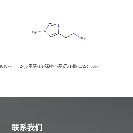
0497-
2-(1-甲基-1H-咪唑-4-基)乙-1-胺 CAS：501-
后付
75-7 现货供应，高校可先用后付
联系我们