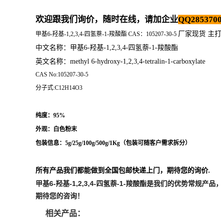
欢迎跟我们询价，随时在线，请加企业
QQ2853700
厂家现货 主
甲基6-羟基-1,2,3,4-四氢萘-1-羧酸酯 CAS：105207-30-5
中文名称：
甲基6-羟基-1,2,3,4-四氢萘-1-羧酸酯
英文名称：methyl 6-hydroxy-1,2,3,4-tetralin-1-carboxylate
CAS No:105207-30-5
分子式:C12H14O3
纯度：95%
外观：白色粉末
包装信息：5g/25g/100g/500g/1Kg（
包装可随客户需求拆分
）
所有产品我们都能做到全国包邮快递上门，期待您的询价.
甲基6-羟基-1,2,3,4-四氢萘-1-羧酸酯
是我们的优势常规产品
期待您的咨询！
相关产品：