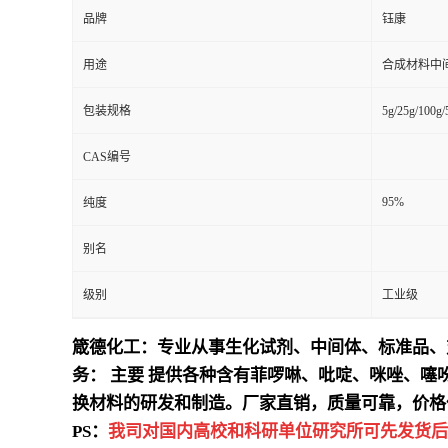
品牌
钰康
用途
合成材料中
包装规格
5g/25g/100g
CAS编号
95%
纯度
别名
级别
工业级
箴德化工：专业从事生化试剂、中间体、标准品、
务：
主要
提供各种含有菲啰啉、吡啶、咪唑、噻
换材料的研发和制造。厂家直销，质量可靠，价格
PS：
我司对国内高校和科研单位研究所可先发货后