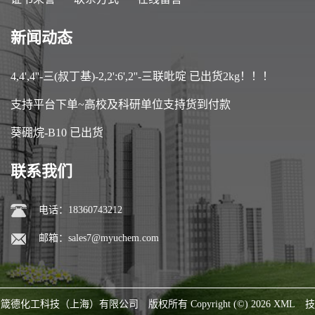
新闻动态
4,4',4''-三(叔丁基)-2,2':6',2''-三联吡啶 已出货2kg！！！
支持平台下单~高校及科研单位支持货到付款
葵硼烷-B10 已出货
联系我们
电话：18360743212
邮箱：
sales7@myuchem.com
箴德化工科技（上海）有限公司
版权所有 Copyright (©) 2026
XML
技