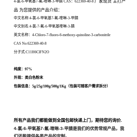
厂家现货 主打产
4-氯-6-甲氧基7-氟-喹啉-3-甲腈 CAS：622369-40-8
品 为您提供的产品介绍
：
中文名称:4-氯-6-甲氧基7-氟-喹啉-3-甲腈
中文别名:4-氯-7-氟-6-甲氧基喹啉-3-腈
英文名称：4-Chloro-7-fluoro-6-methoxy-quinoline-3-carbonitrile
CAS No:622369-40-8
分子式:C11H6ClFN2O
纯度：97%
外观：类白色粉末
包装信息：5g/25g/100g/500g/1Kg（
包装可随客户需求拆分
）
所有产品我们都能做到全国包邮快递上门，期待您的询价.
4-氯-6-甲氧基7-氟-喹啉-3-甲腈
是我们的优势常规产品，我
们还能提供各类产品的定制。