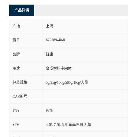
产品详请
产地
上海
622369-40-8
货号
品牌
钰康
用途
合成材料中间体
包装规格
5g/25g/100g/500g/1Kg/大量
CAS编号
97%
纯度
别名
4-氯-7-氟-6-甲氧基喹啉-3-腈