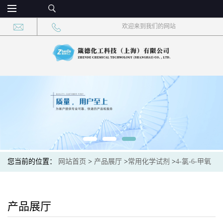
欢迎来到我们的网站
您当前的位置：
网站首页
>
产品展厅
>
常用化学试剂
>
4-氯-6-甲氧
基7-氟-喹啉-3-甲腈 CAS：622369-40-8 现货供应，高校可先用后付
产品展厅