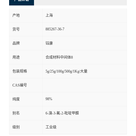
产地
上海
885267-36-7
货号
品牌
钰康
用途
合成材料中间体8
包装规格
5g/25g/100g/500g/1Kg/大量
CAS编号
98%
纯度
别名
6-溴-3-氟-2-吡啶甲醛
级别
工业级