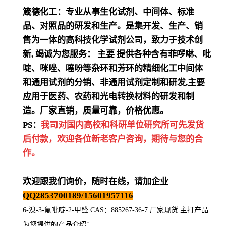
箴德化工：专业从事生化试剂、中间体、标准
品、对照品的研发和生产。是集开发、生产、销
售为一体的高科技化学试剂公司，致力于技术创
新
,
竭诚为您服务：
主要
提供各种含有菲啰啉、吡
啶、咪唑、噻吩等杂环和芳环的精细化工中间体
和通用试剂的分销、非通用试剂定制和研发
,
主要
应用于医药、农药和光电转换材料的研发和制
造。厂家直销，质量可靠，价格优惠。
PS：
我司对国内高校和科研单位研究所可先发货
后付款，欢迎各位新老客户咨询，期待与您的合
作。
欢迎跟我们询价，随时在线，请加企业
QQ2853700189/15601957116
6-溴-3-氟吡啶-2-甲醛 CAS：885267-36-7 厂家现货 主打产品
为您提供的产品介绍
：