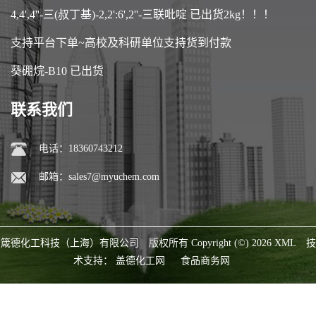
4,4',4''-三(叔丁基)-2,2':6',2''-三联吡啶 已出货2kg！！！
支持平台下单~高校及科研单位支持货到付款
葵硼烷-B10 已出货
联系我们
电话：18360743212
邮箱：
sales7@myuchem.com
箴德化工科技（上海）有限公司
版权所有 Copyright (©) 2026
XML
技
术支持：
盖德化工网
食品商务网