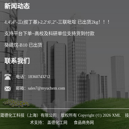
新闻动态
4,4',4''-三(叔丁基)-2,2':6',2''-三联吡啶 已出货2kg！！！
支持平台下单~高校及科研单位支持货到付款
葵硼烷-B10 已出货
联系我们
电话：18360743212
邮箱：
sales7@myuchem.com
箴德化工科技（上海）有限公司
版权所有 Copyright (©) 2026
XML
技
术支持：
盖德化工网
食品商务网