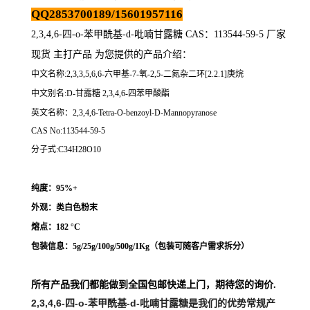
QQ2853700189/15601957116
2,3,4,6-四-o-苯甲酰基-d-吡喃甘露糖 CAS：113544-59-5 厂家
现货 主打产品 为您提供的产品介绍
：
中文名称:2,3,3,5,6,6-六甲基-7-氧-2,5-二氮杂二环[2.2.1]庚烷
中文别名:D-甘露糖 2,3,4,6-四苯甲酸酯
英文名称：2,3,4,6-Tetra-O-benzoyl-D-Mannopyranose
CAS No:113544-59-5
分子式:C34H28O10
纯度：95%+
外观：类白色粉末
熔点：
182 °C
包装信息：5g/25g/100g/500g/1Kg（
包装可随客户需求拆分
）
所有产品我们都能做到全国包邮快递上门，期待您的询价.
2,3,4,6-四-o-苯甲酰基-d-吡喃甘露糖
是我们的优势常规产