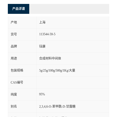
产品详请
产地
上海
113544-59-5
货号
品牌
钰康
用途
合成材料中间体
包装规格
5g/25g/100g/500g/1Kg/大量
CAS编号
95%
纯度
别名
2,3,4,6-O-苯甲酰-D-甘露糖