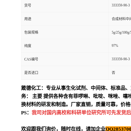
333359-90-3
货号
用途
合成材料中
包装规格
5g/25g/100g
97%
纯度
333359-90-3
CAS编号
是否进口
否
箴德化工：专业从事生化试剂、中间体、标准品、
务：
主要
提供各种含有菲啰啉、吡啶、咪唑、噻
换材料的研发和制造。厂家直销，质量可靠，价格
PS：
我司对国内高校和科研单位研究所可先发货后
欢迎跟我们询价，随时在线，请加企业
QQ2853700