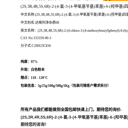
(2S,3R,4R,5S,6R)-2-(4-氯-3-(4-甲氧基苄基)苯基)-6-(
中文名称:(2S,3R,4R,5S,6R)-2-(4-氯-3-(4-甲氧基苄基)苯基)-6-(羟甲基)四
中文别名:达格列净杂质08
英文名称：(2S,3R,4R,5S,6R)-2-(4-chloro-3-(4-methoxybenzyl)phenyl)-6-(hydro
CAS No:333359-90-3
分子式:C20H23ClO6
纯度：97%
外观：白色粉末
熔点：
118 - 120°C
包装信息：5g/25g/100g/500g/1Kg（
包装可随客户需求拆分
）
所有产品我们都能做到全国包邮快递上门，期待您的询价.
(2S,3R,4R,5S,6R)-2-(4-氯-3-(4-甲氧基苄基)苯基)-6-(羟甲
期待您的咨询！