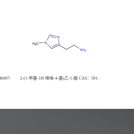
0497-
2-(1-甲基-1H-咪唑-4-基)乙-1-胺 CAS：501-
后付
75-7 现货供应，高校可先用后付