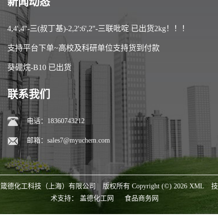
新闻动态
4,4',4''-三(叔丁基)-2,2':6',2''-三联吡啶 已出货2kg！！！
支持平台下单~高校及科研单位支持货到付款
葵硼烷-B10 已出货
联系我们
电话：18360743212
邮箱：
sales7@myuchem.com
箴德化工科技（上海）有限公司
版权所有 Copyright (©) 2026
XML
技
术支持：
盖德化工网
食品商务网