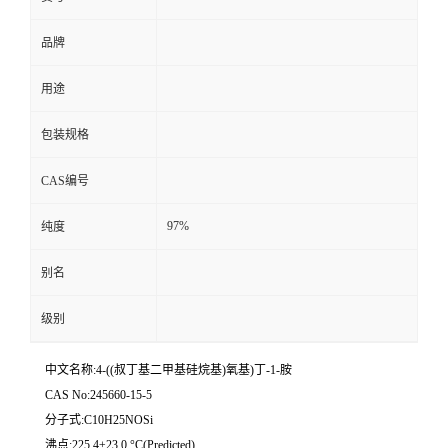
品牌
用途
包装规格
CAS编号
97%
纯度
别名
级别
中文名称:4-((叔丁基二甲基硅烷基)氧基)丁-1-胺
CAS No:245660-15-5
分子式:C10H25NOSi
沸点:225.4±23.0 °C(Predicted)