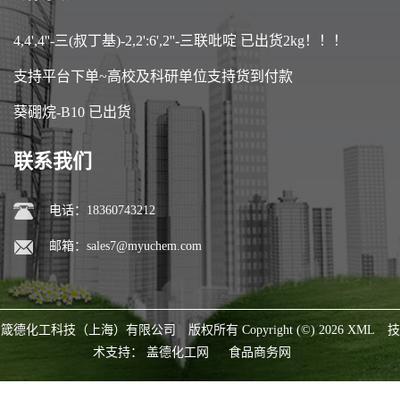
4,4',4''-三(叔丁基)-2,2':6',2''-三联吡啶 已出货2kg！！！
支持平台下单~高校及科研单位支持货到付款
葵硼烷-B10 已出货
联系我们
电话：18360743212
邮箱：
sales7@myuchem.com
箴德化工科技（上海）有限公司
版权所有 Copyright (©) 2026
XML
技
术支持：
盖德化工网
食品商务网