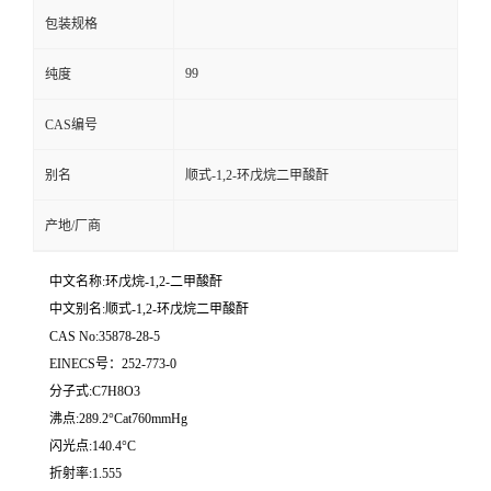
包装规格
99
纯度
CAS编号
别名
顺式-1,2-环戊烷二甲酸酐
产地/厂商
中文名称:环戊烷-1,2-二甲酸酐
中文别名:顺式-1,2-环戊烷二甲酸酐
CAS No:35878-28-5
EINECS号：252-773-0
分子式:C7H8O3
沸点:289.2°Cat760mmHg
闪光点:140.4°C
折射率:1.555