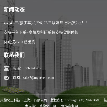
新闻动态
4,4',4''-三(叔丁基)-2,2':6',2''-三联吡啶 已出货2kg！！！
支持平台下单~高校及科研单位支持货到付款
葵硼烷-B10 已出货
联系我们
电话：18360743212
邮箱：
sales7@myuchem.com
箴德化工科技（上海）有限公司
版权所有 Copyright (©) 2026
XML
技
术支持：
盖德化工网
食品商务网