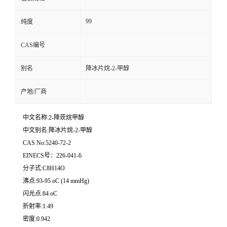
99
纯度
CAS编号
别名
降冰片烷-2-甲醇
产地/厂商
中文名称:2-降莰烷甲醇
中文别名:降冰片烷-2-甲醇
CAS No:5240-72-2
EINECS号：226-041-6
分子式:C8H14O
沸点:93-95 oC (14 mmHg)
闪光点:84 oC
折射率:1.49
密度:0.942