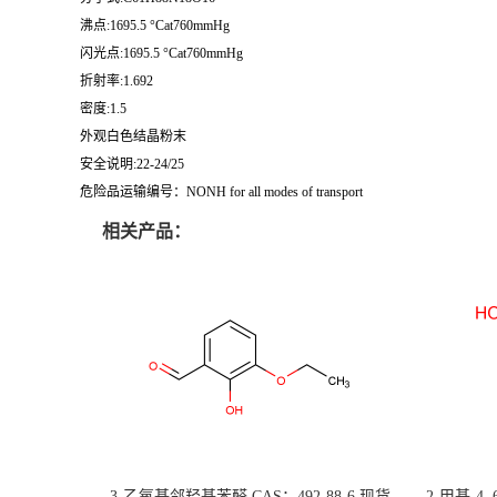
沸点:1695.5 °Cat760mmHg
闪光点:1695.5 °Cat760mmHg
折射率:1.692
密度:1.5
外观白色结晶粉末
安全说明:22-24/25
危险品运输编号：NONH for all modes of transport
相关产品：
3-乙氧基邻羟基苯醛 CAS：492-88-6 现货
2-甲基-4,