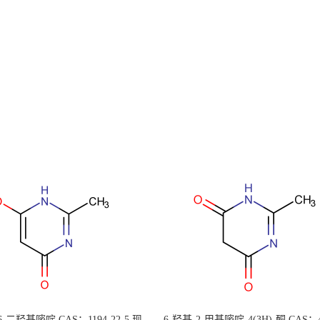
 6-二羟基嘧啶 CAS：1194-22-5 现
6-羟基-2-甲基嘧啶-4(3H)-酮 CAS：4