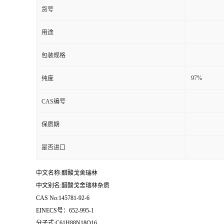
货号
用途
包装规格
97%
纯度
CAS编号
保质期
是否进口
中文名称:醋酸戈舍瑞林
中文别名:醋酸戈舍瑞林杂质
CAS No:145781-92-6
EINECS号：652-995-1
分子式:C61H88N18O16