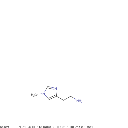
0497-
2-(1-甲基-1H-咪唑-4-基)乙-1-胺 CAS：501-