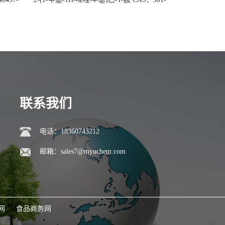
后付
75-7 现货供应，高校可先用后付
联系我们
电话：18360743212
邮箱：
sales7@myuchem.com
网
食品商务网