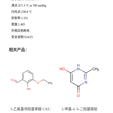
沸点:471.3 °C at 760 mmHg
闪光点:238.8 °C
折射率:1.551
密度:1.405
外观白色粉末
安全说明:S24/25
相关产品：
3-乙氧基邻羟基苯醛 CAS：
2-甲基-4, 6-二羟基嘧啶