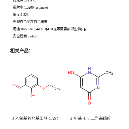
闪光点:242.9°C
折射率:1.6200 (estimate)
密度:1.323
外观白色至灰白色粉末
用途:Boc-Phe(3,4-DiCl)-OH是苯丙氨酸衍生物[1]。
安全说明:S24/25
相关产品：
3-乙氧基邻羟基苯醛 CAS：
2-甲基-4, 6-二羟基嘧啶
492-88-6 现货大量供应，高
CAS：1194-22-5 现货大量供