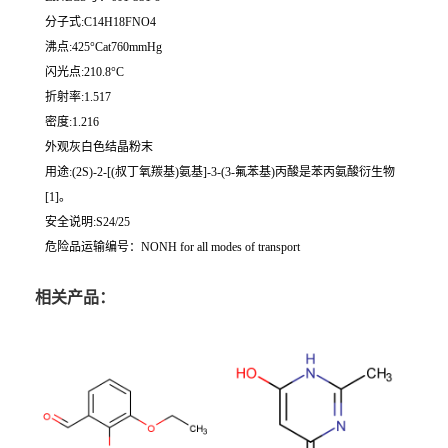
分子式:C14H18FNO4
沸点:425°Cat760mmHg
闪光点:210.8°C
折射率:1.517
密度:1.216
外观灰白色结晶粉末
用途:(2S)-2-[(叔丁氧羰基)氨基]-3-(3-氟苯基)丙酸是苯丙氨酸衍生物
[1]。
安全说明:S24/25
危险品运输编号：NONH for all modes of transport
相关产品：