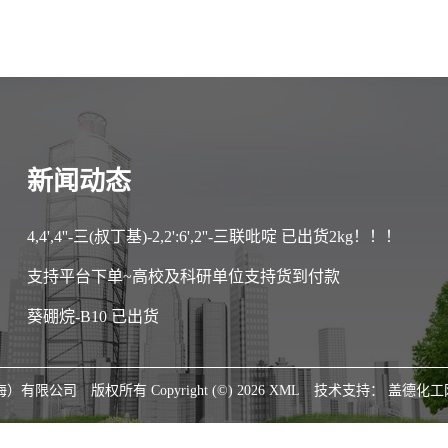
新闻动态
4,4',4''-三(叔丁基)-2,2':6',2''-三联吡啶 已出货2kg！！！
支持平台下单~高校及科研单位支持货到付款
葵硼烷-B10 已出货
海）有限公司
版权所有 Copyright (©) 2026
XML
技术支持：
盖德化工