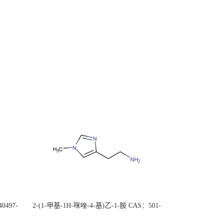
0497-
2-(1-甲基-1H-咪唑-4-基)乙-1-胺 CAS：501-
后付
75-7 现货供应，高校可先用后付