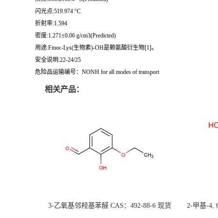
闪光点:519.974 °C
折射率:1.594
密度:1.271±0.06 g/cm3(Predicted)
用途:Fmoc-Lys(生物素)-OH是赖氨酸衍生物[1]。
安全说明:22-24/25
危险品运输编号：NONH for all modes of transport
相关产品：
3-乙氧基邻羟基苯醛 CAS：492-88-6 现货
2-甲基-4,
大量供应，高校可先用后付
货