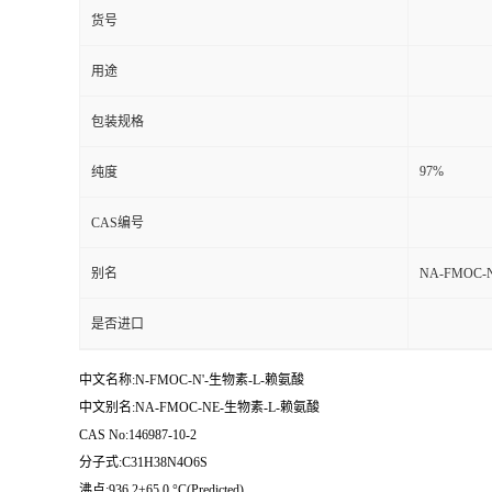
货号
用途
包装规格
97%
纯度
CAS编号
别名
NΑ-FMOC
是否进口
中文名称:N-FMOC-N'-生物素-L-赖氨酸
中文别名:NΑ-FMOC-NΕ-生物素-L-赖氨酸
CAS No:146987-10-2
分子式:C31H38N4O6S
沸点:936.2±65.0 °C(Predicted)