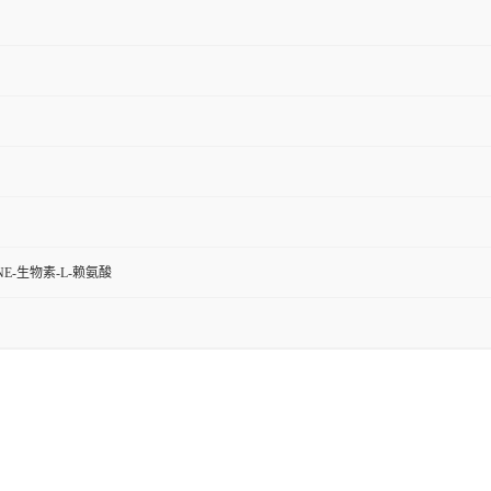
-NΕ-生物素-L-赖氨酸