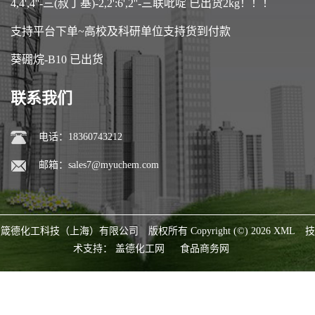
4,4',4''-三(叔丁基)-2,2':6',2''-三联吡啶 已出货2kg！！！
支持平台下单~高校及科研单位支持货到付款
葵硼烷-B10 已出货
联系我们
电话：18360743212
邮箱：
sales7@myuchem.com
箴德化工科技（上海）有限公司
版权所有 Copyright (©) 2026
XML
技
术支持：
盖德化工网
食品商务网