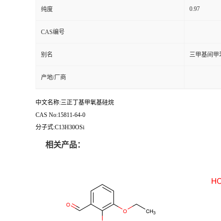
0.97
纯度
CAS编号
别名
三甲基间甲
产地/厂商
中文名称:三正丁基甲氧基硅烷
CAS No:15811-64-0
分子式:C13H30OSi
相关产品：