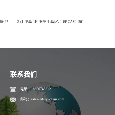
0497-
2-(1-甲基-1H-咪唑-4-基)乙-1-胺 CAS：501-
后付
75-7 现货供应，高校可先用后付
联系我们
电话：18360743212
邮箱：
sales7@myuchem.com