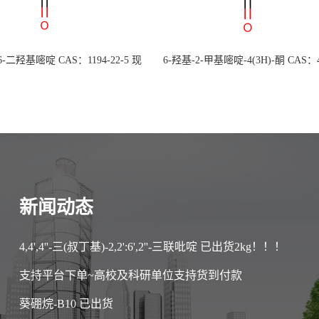
 6-二羟基嘧啶 CAS：1194-22-5 现
6-羟基-2-甲基嘧啶-4(3H)-酮 CAS：4
大量供应，高校可先用后付
30-1 现货大量供应，高校可先用
新闻动态
4,4',4''-三(叔丁基)-2,2':6',2''-三联吡啶 已出货2kg！！！
支持平台下单~高校及科研单位支持货到付款
葵硼烷-B10 已出货