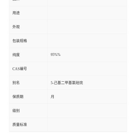
用途
外观
包装规格
95%%
纯度
CAS编号
别名
5-己基二甲基氯硅烷
保质期
月
级别
质量标准