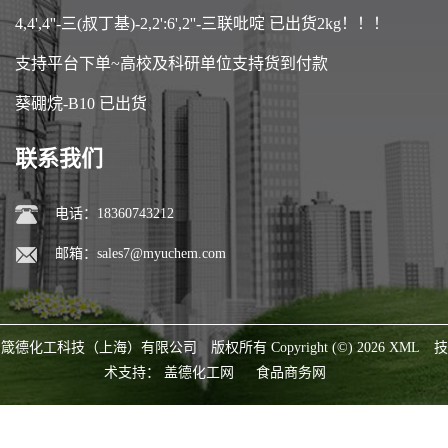
4,4',4''-三(叔丁基)-2,2':6',2''-三联吡啶 已出货2kg！！！
支持平台下单~高校及科研单位支持货到付款
葵硼烷-B10 已出货
联系我们
电话：18360743212
邮箱：
sales7@myuchem.com
箴德化工科技（上海）有限公司
版权所有 Copyright (©) 2026
XML
技
术支持：
盖德化工网
食品商务网