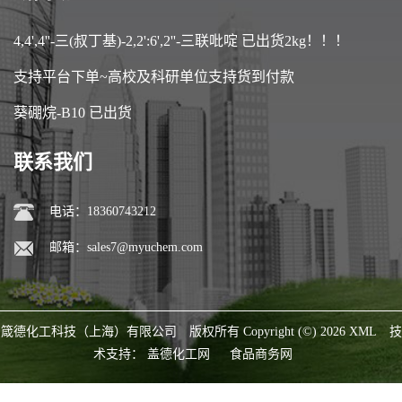
4,4',4''-三(叔丁基)-2,2':6',2''-三联吡啶 已出货2kg！！！
支持平台下单~高校及科研单位支持货到付款
葵硼烷-B10 已出货
联系我们
电话：18360743212
邮箱：
sales7@myuchem.com
箴德化工科技（上海）有限公司
版权所有 Copyright (©) 2026
XML
技
术支持：
盖德化工网
食品商务网