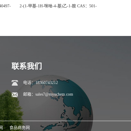
0497-
2-(1-甲基-1H-咪唑-4-基)乙-1-胺 CAS：501-
后付
75-7 现货供应，高校可先用后付
联系我们
电话：18360743212
邮箱：
sales7@myuchem.com
网
食品商务网