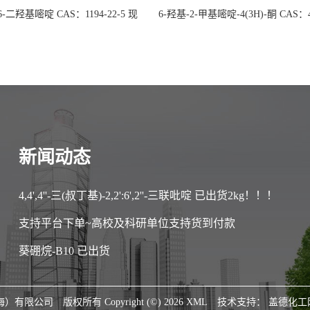
 6-二羟基嘧啶 CAS：1194-22-5 现
6-羟基-2-甲基嘧啶-4(3H)-酮 CAS：4
大量供应，高校可先用后付
30-1 现货大量供应，高校可先用
新闻动态
4,4',4''-三(叔丁基)-2,2':6',2''-三联吡啶 已出货2kg！！！
支持平台下单~高校及科研单位支持货到付款
葵硼烷-B10 已出货
海）有限公司
版权所有 Copyright (©) 2026
XML
技术支持：
盖德化工