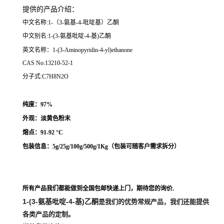
提供的产品介绍
：
中文名称:1-（3-氨基-4-吡啶基）乙酮
中文别名:1-(3-氨基吡啶-4-基)乙酮
英文名称：1-(3-Aminopyridin-4-yl)ethanone
CAS No:13210-52-1
分子式:C7H8N2O
纯度：97%
外观：淡黄色粉末
熔点：
91-92 °C
包装信息：5g/25g/100g/500g/1Kg（
包装可随客户需求拆分
）
所有产品我们都能做到全国包邮快递上门，期待您的询价.
1-(3-氨基吡啶-4-基)乙酮
是我们的优势常规产品，我们还能提供
各类产品的定制。