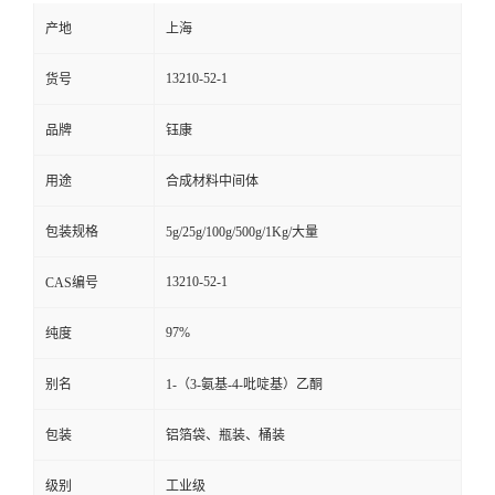
产地
上海
13210-52-1
货号
品牌
钰康
用途
合成材料中间体
包装规格
5g/25g/100g/500g/1Kg/大量
13210-52-1
CAS编号
97%
纯度
别名
1-（3-氨基-4-吡啶基）乙酮
包装
铝箔袋、瓶装、桶装
级别
工业级