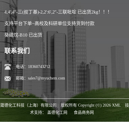
4,4',4''-三(叔丁基)-2,2':6',2''-三联吡啶 已出货2kg！！！
支持平台下单~高校及科研单位支持货到付款
葵硼烷-B10 已出货
联系我们
电话：18360743212
邮箱：
sales7@myuchem.com
箴德化工科技（上海）有限公司
版权所有 Copyright (©) 2026
XML
技
术支持：
盖德化工网
食品商务网