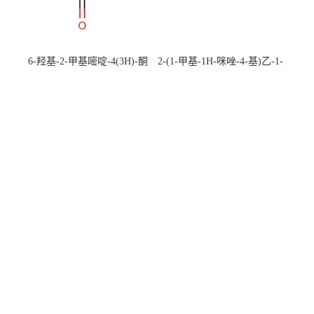
6-羟基-2-甲基嘧啶-4(3H)-酮
2-(1-甲基-1H-咪唑-4-基)乙-1-
CAS：40497-30-1 现货大量供
胺 CAS：501-75-7 现货供
应，高校可先用后付
应，高校可先用后付
导航菜单
公司首页
公司介绍
公司动态
产品展厅
证书荣誉
联系方式
在线留言
新闻动态