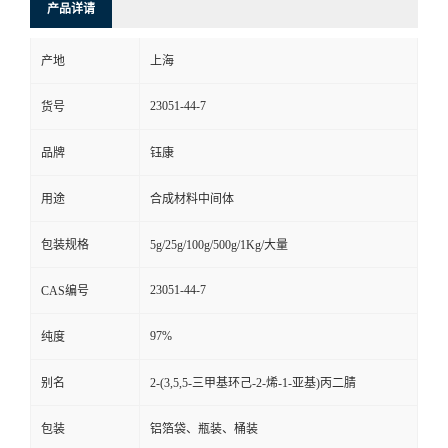
产品详请
产地
上海
23051-44-7
货号
品牌
钰康
用途
合成材料中间体
包装规格
5g/25g/100g/500g/1Kg/大量
23051-44-7
CAS编号
97%
纯度
别名
2-(3,5,5-三甲基环己-2-烯-1-亚基)丙二腈
包装
铝箔袋、瓶装、桶装